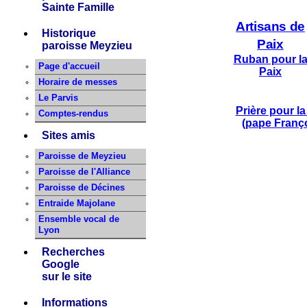
Sainte Famille
Artisans de
Historique
Paix
paroisse Meyzieu
Ruban pour l
Page d'accueil
Paix
Horaire de messes
Le Parvis
Prière pour la
Comptes-rendus
(pape Franç
Sites amis
Paroisse de Meyzieu
Paroisse de l'Alliance
Paroisse de Décines
Entraide Majolane
Ensemble vocal de
Lyon
Recherches
Google
sur le site
Informations