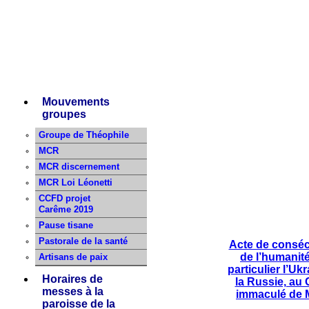
Mouvements
groupes
Groupe de Théophile
MCR
MCR discernement
MCR Loi Léonetti
CCFD projet
Carême 2019
Pause tisane
Pastorale de la santé
Acte de conséc
de l’humanité
Artisans de paix
particulier l’Ukr
Horaires de
la Russie, au
messes à la
immaculé de 
paroisse de la